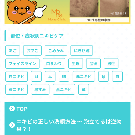
部位・症状別ニキビケア
あご
おでこ
こめかみ
にきび跡
フェイスライン
口まわり
生理
産後
男性
白ニキビ
目
耳
膿
赤ニキビ
頬
首
黄ニキビ
黒ずみ
黒ニキビ
鼻
TOP
ニキビの正しい洗顔方法 ～ 泡立てるは逆効
果？！