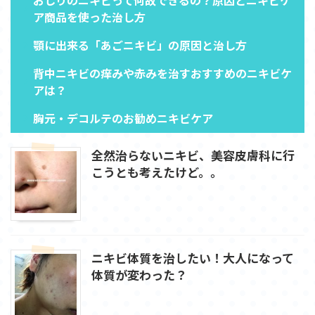
ア商品を使った治し方
顎に出来る「あごニキビ」の原因と治し方
背中ニキビの痒みや赤みを治すおすすめのニキビケ
アは？
胸元・デコルテのお勧めニキビケア
全然治らないニキビ、美容皮膚科に行
こうとも考えたけど。。
ニキビ体質を治したい！大人になって
体質が変わった？