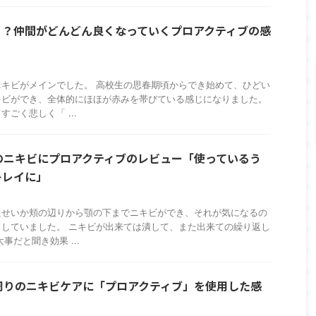
！？仲間がどんどん良くなっていくプロアクティブの感
キビがメインでした。 高校生の思春期頃からでき始めて、ひどい
キビができ、全体的にほほが赤みを帯びている感じになりました。
ごく悲しく「 ...
のニキビにプロアクティブのレビュー「使っているう
キレイに」
たせいか頬の辺りから顎の下までニキビができ、それが気になるの
していました。 ニキビが出来ては潰して、また出来ての繰り返し
事だと聞き効果 ...
周りのニキビケアに「プロアクティブ」を使用した感