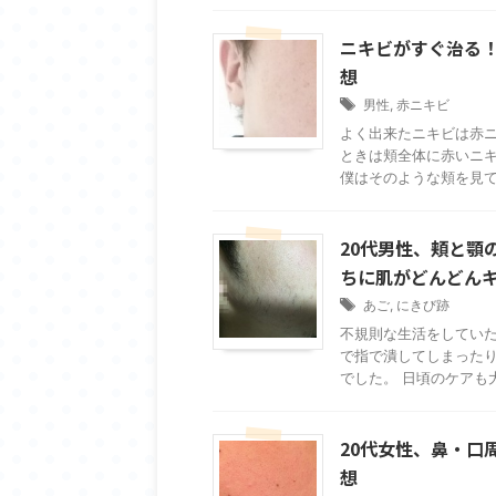
ニキビがすぐ治る
想
男性
,
赤ニキビ
よく出来たニキビは赤ニ
ときは頬全体に赤いニ
僕はそのような頬を見てす
20代男性、頬と顎
ちに肌がどんどん
あご
,
にきび跡
不規則な生活をしてい
で指で潰してしまったり
でした。 日頃のケアも大
20代女性、鼻・口
想