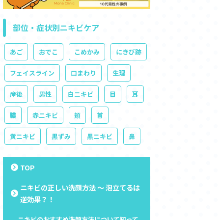
部位・症状別ニキビケア
あご
おでこ
こめかみ
にきび跡
フェイスライン
口まわり
生理
産後
男性
白ニキビ
目
耳
膿
赤ニキビ
頬
首
黄ニキビ
黒ずみ
黒ニキビ
鼻
TOP
ニキビの正しい洗顔方法 ～ 泡立てるは
逆効果？！
ニキビのおすすめ洗顔方法について知って