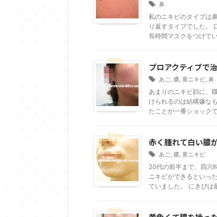
鼻
私のニキビのタイプは鼻
り返すタイプでした。 
長時間マスクをつけている
プロアクティブで
あご
,
膿
,
黄ニキビ
,
鼻
あまりのニキビ顔に、
けられるのは結構嫌なも
たことが一番ショックでし
赤く腫れて白い膿
あご
,
膿
,
黄ニキビ
20代の前半まで、四六
ニキビができるといっ
ていました。 にきびは最
黄色くて膿を持っ