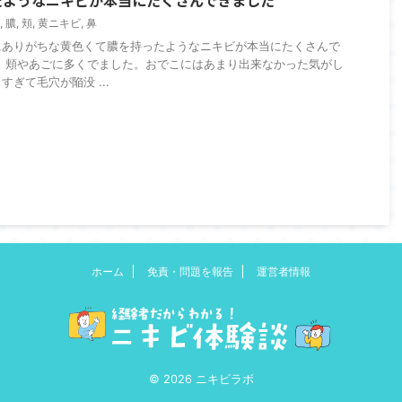
,
膿
,
頬
,
黄ニキビ
,
鼻
にありがちな黄色くて膿を持ったようなニキビが本当にたくさんで
、頬やあごに多くでました。おでこにはあまり出来なかった気がし
ぎて毛穴が陥没 ...
ホーム
免責・問題を報告
運営者情報
© 2026 ニキビラボ