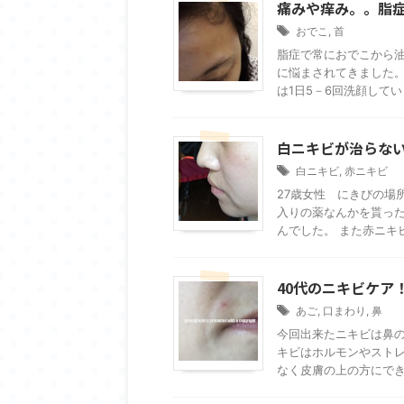
痛みや痒み。。脂
おでこ
,
首
脂症で常におでこから
に悩まされてきました。
は1日5－6回洗顔していま
白ニキビが治らな
白ニキビ
,
赤ニキビ
27歳女性 にきびの場
入りの薬なんかを貰っ
んでした。 また赤ニキビ
40代のニキビケア
あご
,
口まわり
,
鼻
今回出来たニキビは鼻の
キビはホルモンやストレ
なく皮膚の上の方にできて