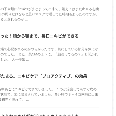
の下や頬に3つ4つがまとまって出来て、消えてはまた出来るを繰
口の周りだけならと思いマスクで隠してた時期もあったのですが、
と蒸れるのが ...
治った！頬から顎まで、毎日ニキビができる
職場で心配されるのがつらかったです。気にしている部分を気にか
のでした。 また、某CMのように、「顔洗ってるの？」と聞かれ
た。 人一倍気 ...
がたまる。ニキビケア「プロアクティブ」の効果
時中あごにニキビができていました。 １つが治癒してもすぐ次の
た状態で、常に悩まされていました。多い時で３～４コ同時に出来
初赤く腫れて、 ...
たようなニキビが本当にたくさんできました