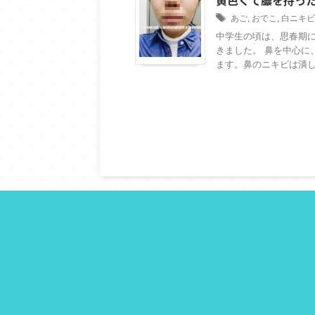
あご
,
おでこ
,
白ニキビ
中学生の頃は、思春期
きました。 鼻を中心に
ます。鼻のニキビは潰しす