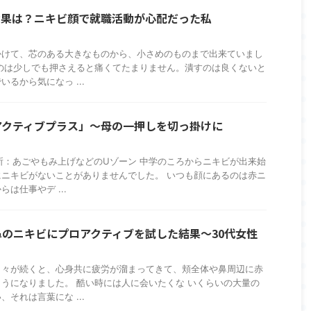
効果は？ニキビ顔で就職活動が心配だった私
かけて、芯のある大きなものから、小さめのものまで出来ていまし
のは少しでも押さえると痛くてたまりません。潰すのは良くないと
るから気になっ ...
アクティブプラス」～母の一押しを切っ掛けに
所：あごやもみ上げなどのUゾーン 中学のころからニキビが出来始
ニキビがないことがありませんでした。 いつも顔にあるのは赤ニ
は仕事やデ ...
のニキビにプロアクティブを試した結果～30代女性
日々が続くと、心身共に疲労が溜まってきて、頬全体や鼻周辺に赤
うになりました。 酷い時には人に会いたくな いくらいの大量の
それは言葉にな ...