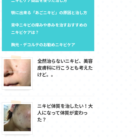
ニキビケア商品を使った治し方
顎に出来る「あごニキビ」の原因と治し方
背中ニキビの痒みや赤みを治すおすすめの
ニキビケアは？
胸元・デコルテのお勧めニキビケア
全然治らないニキビ、美容
皮膚科に行こうとも考えた
けど。。
ニキビ体質を治したい！大
人になって体質が変わっ
た？