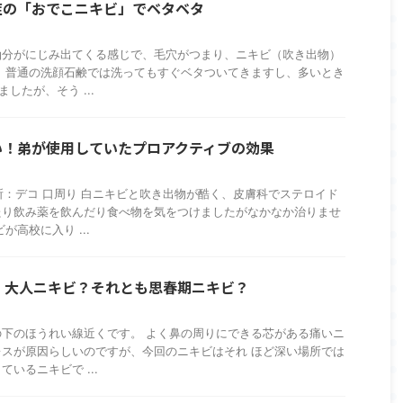
症の「おでこニキビ」でベタベタ
油分がにじみ出てくる感じで、毛穴がつまり、ニキビ（吹き出物）
 普通の洗顔石鹸では洗ってもすぐベタついてきますし、多いとき
したが、そう ...
い！弟が使用していたプロアクティブの効果
所：デコ 口周り 白ニキビと吹き出物が酷く、皮膚科でステロイド
たり飲み薬を飲んだり食べ物を気をつけましたがなかなか治りませ
が高校に入り ...
！大人ニキビ？それとも思春期ニキビ？
下のほうれい線近くです。 よく鼻の周りにできる芯がある痛いニ
スが原因らしいのですが、今回のニキビはそれ ほど深い場所では
いるニキビで ...