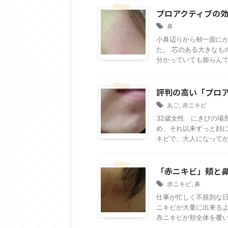
プロアクティブの
鼻
小鼻辺りから頰一面に
た。 芯のある大きなも
分かっていても膨らんでい
評判の高い「プロ
あご
,
赤ニキビ
32歳女性 にきびの場
め、それ以来ずっと顔に
キビで、大人になってから
「赤ニキビ」頬と鼻
赤ニキビ
,
鼻
仕事が忙しく不規則な
ニキビが大量に出来るよ
赤ニキビが頬全体を覆い、