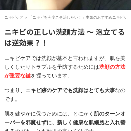
ニキビケア
>
「ニキビを今度こそ治したい！」本気のおすすめニキビケ
ニキビの正しい洗顔方法 ～ 泡立てる
は逆効果？！
ニキビケアでは洗顔が基本と言われますが、肌を美
しくしたりトラブルを予防するためには
洗顔の方法
が重要な鍵
を握っています。
つまり、ニ
キビ跡のケアでも洗顔はとても大事
なの
です。
肌を健やかに保つためには、とにかく
肌のターンオ
ーバーを邪魔せずに、新しく健康な肌細胞と入れ替