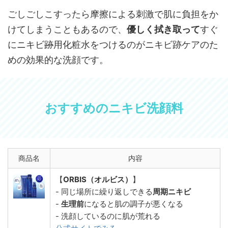
ごしごしこすったら摩擦による刺激で肌に負担をか
けてしまうこともあるので、
優しく拭き取って
すぐ
にニキビ
跡
用化粧水をつけるのがニキビ跡ケアのた
めの効果的な洗顔です。
おすすめのニキビ洗顔料
商品名
内容
【
ORBIS（オルビス）
】
- 同じ場所に繰り返しできる
周期ニキビ
-
生理前
になると肌の調子が悪くなる
- 洗顔しているのに肌が荒れる