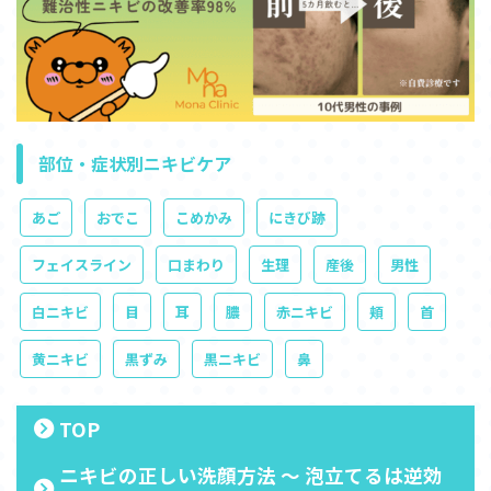
部位・症状別ニキビケア
あご
おでこ
こめかみ
にきび跡
フェイスライン
口まわり
生理
産後
男性
白ニキビ
目
耳
膿
赤ニキビ
頬
首
黄ニキビ
黒ずみ
黒ニキビ
鼻
TOP
ニキビの正しい洗顔方法 ～ 泡立てるは逆効