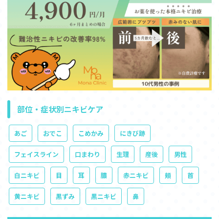
部位・症状別ニキビケア
あご
おでこ
こめかみ
にきび跡
フェイスライン
口まわり
生理
産後
男性
白ニキビ
目
耳
膿
赤ニキビ
頬
首
黄ニキビ
黒ずみ
黒ニキビ
鼻