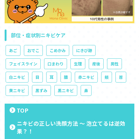
部位・症状別ニキビケア
あご
おでこ
こめかみ
にきび跡
フェイスライン
口まわり
生理
産後
男性
白ニキビ
目
耳
膿
赤ニキビ
頬
首
黄ニキビ
黒ずみ
黒ニキビ
鼻
TOP
ニキビの正しい洗顔方法 ～ 泡立てるは逆効
果？！