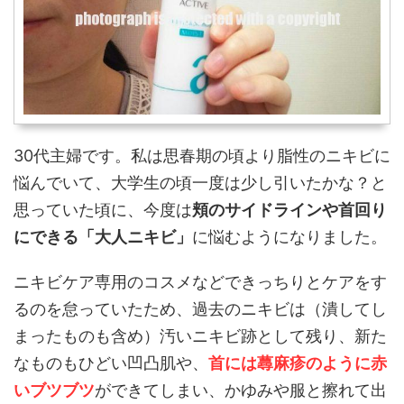
30代主婦です。私は思春期の頃より脂性のニキビに
悩んでいて、大学生の頃一度は少し引いたかな？と
思っていた頃に、今度は
頬のサイドラインや首回り
にできる「大人ニキビ」
に悩むようになりました。
ニキビケア専用のコスメなどできっちりとケアをす
るのを怠っていたため、過去のニキビは（潰してし
まったものも含め）汚いニキビ跡として残り、新た
なものもひどい凹凸肌や、
首には蕁麻疹のように赤
いブツブツ
ができてしまい、かゆみや服と擦れて出