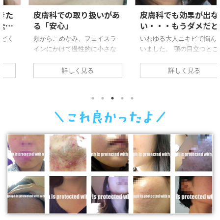
皮膚科での取り扱いがあ
皮膚科でも効果が出な
る「安心」
い・・・もうダメだと思
った顎ニキビの救世主！
頬からこめかみ、フェイスラ
いわゆる大人ニキビで悩んで
インにかけて慢性的に小さな
いました。 顎の目立つところ
白ニキビがたくさんできてい
に赤い点が出来ていて、それ
る状態でした。 炎症をともな
が次々にニキビに進化して表
詳しく見る
詳しく見る
う赤ニキビではなかったので
面に現れていきました。口元
痛みなどは全くなく、一見す
なので化粧品で誤魔化しても
ると何も無いかのように見え
誤魔化しきれずに鏡を見るた
るのですが、よく見ると無数
びに憂鬱に。。 このニキビは
の小さなブツブツが頬全体を
とても頑固で、どんなにスキ
覆っている状態だったのでそ
ンケアをしても治ってはくれ
の肌には清潔感がなく、大き
ず、皮膚科に行くと「この赤
なコンプレックスになってい
い点はニキビの赤ちゃんでこ
ました。 油っこいものを食べ
れがある限り次々と出てくる
るとニキビには良くないと聞
よ」と怖いことを言われ、処
いたので揚げ物は控えたり、
方された薬を一生懸命に塗り
汚れを肌に残さないようにと
ました。 しかし皮膚科の薬で
しっかり洗顔をしたり、保湿
も効果はみらみられず、「も
効果が高いと評判だった化粧
う治らないのかな」と諦めか