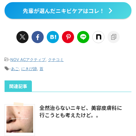
品を試したりとそれなりに努
けました。 自宅療法の化粧水
力していまし ...
や保湿液 ...
先輩が選んだニキビケアはコレ！
-
NOV ACアクティブ
,
クチコミ
-
あご
,
にきび跡
,
首
関連記事
全然治らないニキビ、美容皮膚科に
行こうとも考えたけど。。