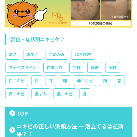
部位・症状別ニキビケア
あご
おでこ
こめかみ
にきび跡
フェイスライン
口まわり
生理
産後
男性
白ニキビ
目
耳
膿
赤ニキビ
頬
首
黄ニキビ
黒ずみ
黒ニキビ
鼻
TOP
ニキビの正しい洗顔方法 ～ 泡立てるは逆効
果？！