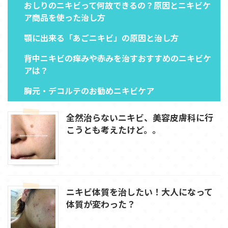
おしりのニキビって何故できるの？原因とニキビケ
ア商品を使った治し方
顎に出来る「あごニキビ」の原因と治し方
背中ニキビの痒みや赤みを治すおすすめのニキビケ
アは？
胸元・デコルテのお勧めニキビケア
全然治らないニキビ、美容皮膚科に行
こうとも考えたけど。。
ニキビ体質を治したい！大人になって
体質が変わった？