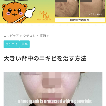
ニキビケア
>
クチコミ
>
薬局
>
クチコミ
薬局
大きい背中のニキビを治す方法