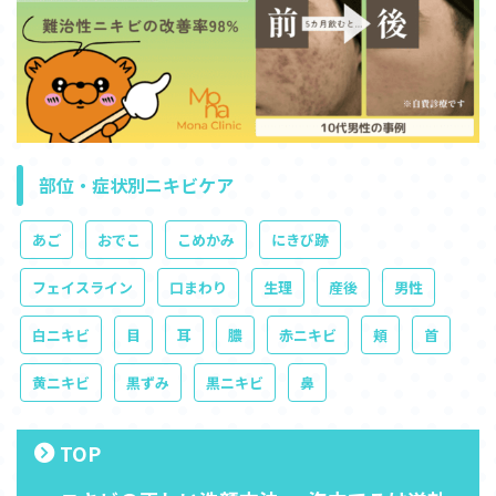
部位・症状別ニキビケア
あご
おでこ
こめかみ
にきび跡
フェイスライン
口まわり
生理
産後
男性
白ニキビ
目
耳
膿
赤ニキビ
頬
首
黄ニキビ
黒ずみ
黒ニキビ
鼻
TOP