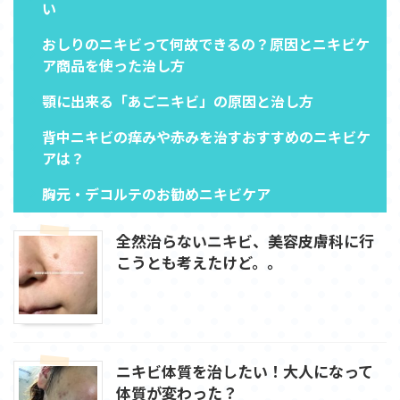
い
おしりのニキビって何故できるの？原因とニキビケ
ア商品を使った治し方
顎に出来る「あごニキビ」の原因と治し方
背中ニキビの痒みや赤みを治すおすすめのニキビケ
アは？
胸元・デコルテのお勧めニキビケア
全然治らないニキビ、美容皮膚科に行
こうとも考えたけど。。
ニキビ体質を治したい！大人になって
体質が変わった？