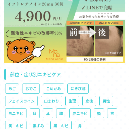
部位・症状別ニキビケア
あご
おでこ
こめかみ
にきび跡
フェイスライン
口まわり
生理
産後
男性
白ニキビ
目
耳
膿
赤ニキビ
頬
首
黄ニキビ
黒ずみ
黒ニキビ
鼻