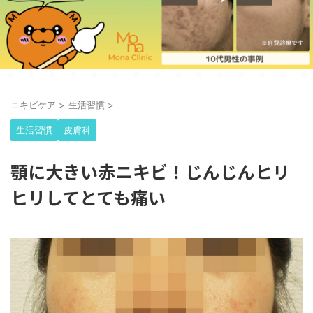
ニキビケア
>
生活習慣
>
生活習慣
皮膚科
顎に大きい赤ニキビ！じんじんヒリ
ヒリしてとても痛い