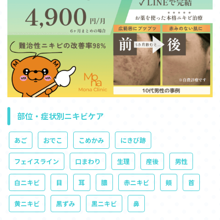
部位・症状別ニキビケア
あご
おでこ
こめかみ
にきび跡
フェイスライン
口まわり
生理
産後
男性
白ニキビ
目
耳
膿
赤ニキビ
頬
首
黄ニキビ
黒ずみ
黒ニキビ
鼻