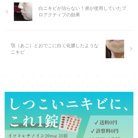
白ニキビが治らない！弟が使用していたプ
ロアクティブの効果
顎（あご）とおでこに白く化膿したような
ニキビ