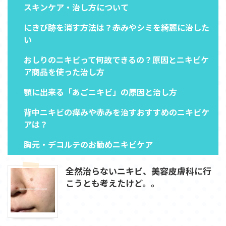
スキンケア・治し方について
にきび跡を消す方法は？赤みやシミを綺麗に治した
い
おしりのニキビって何故できるの？原因とニキビケ
ア商品を使った治し方
顎に出来る「あごニキビ」の原因と治し方
背中ニキビの痒みや赤みを治すおすすめのニキビケ
アは？
胸元・デコルテのお勧めニキビケア
全然治らないニキビ、美容皮膚科に行
こうとも考えたけど。。