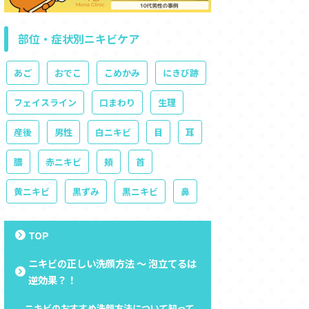
部位・症状別ニキビケア
あご
おでこ
こめかみ
にきび跡
フェイスライン
口まわり
生理
産後
男性
白ニキビ
目
耳
膿
赤ニキビ
頬
首
黄ニキビ
黒ずみ
黒ニキビ
鼻
TOP
ニキビの正しい洗顔方法 ～ 泡立てるは
逆効果？！
ニキビのおすすめ洗顔方法について知って