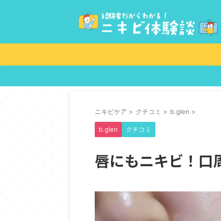
ニキビケア
>
クチコミ
>
b.glen
>
b.glen
クチコミ
唇にもニキビ！口